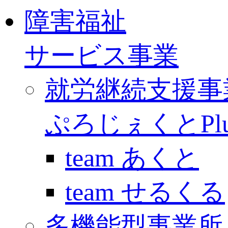
障害福祉
サービス事業
就労継続支援事
ぷろじぇくとPlu
team あくと
team せるくる
多機能型事業所