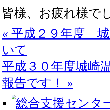
皆様、お疲れ様で
« 平成２９年度 
いて
平成３０年度城崎
報告です！ »