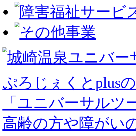
ぷろじぇくとplusの
「ユニバーサルツ
高齢の方や障がい