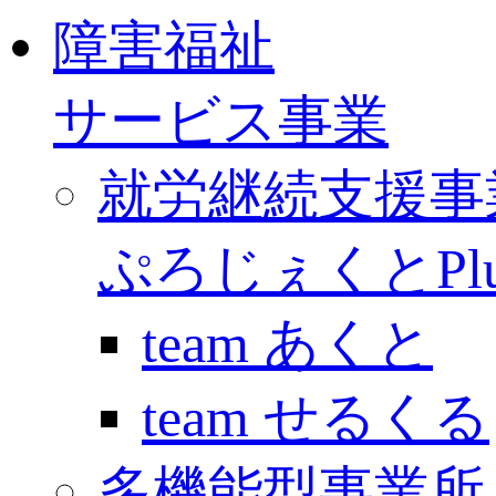
障害福祉
サービス事業
就労継続支援事
ぷろじぇくとPlu
team あくと
team せるくる
多機能型事業所