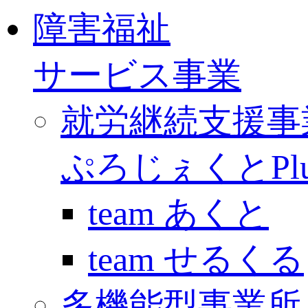
障害福祉
サービス事業
就労継続支援事
ぷろじぇくとPlu
team あくと
team せるくる
多機能型事業所