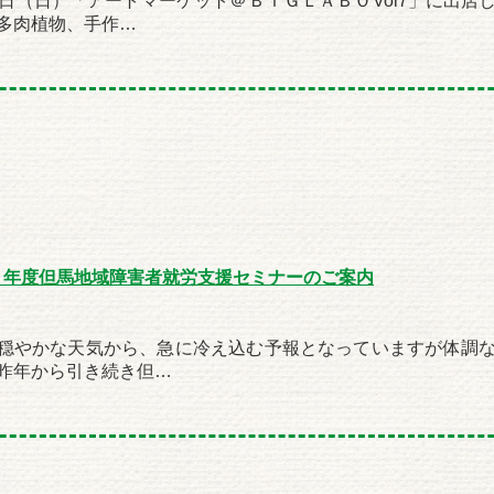
7日（日）「アートマーケット＠ＢＩＧＬＡＢＯVol7」に出店
多肉植物、手作…
０年度但馬地域障害者就労支援セミナーのご案内
穏やかな天気から、急に冷え込む予報となっていますが体調
昨年から引き続き但…