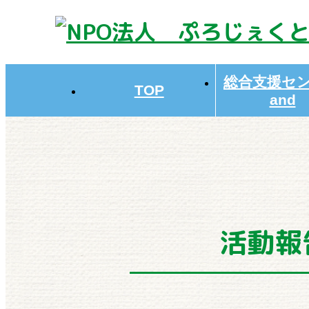
総合支援セ
TOP
and
活動報