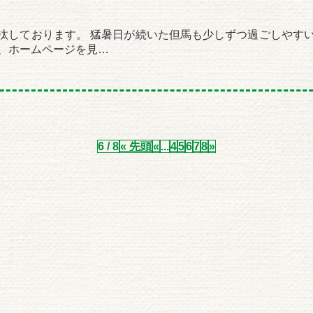
汰しております。 猛暑日が続いた但馬も少しずつ過ごしやす
、ホームページを見…
6 / 8
« 先頭
«
...
4
5
6
7
8
»