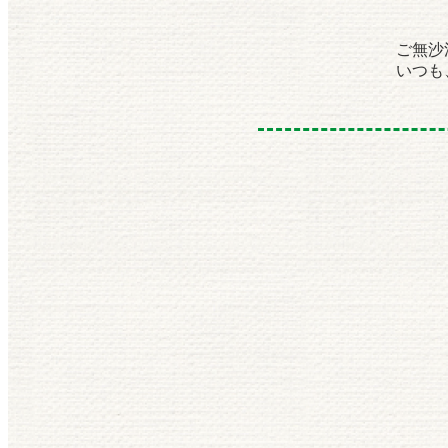
ご無沙
いつも