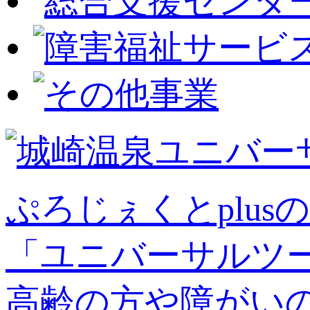
ぷろじぇくとplusの
「ユニバーサルツ
高齢の方や障がい