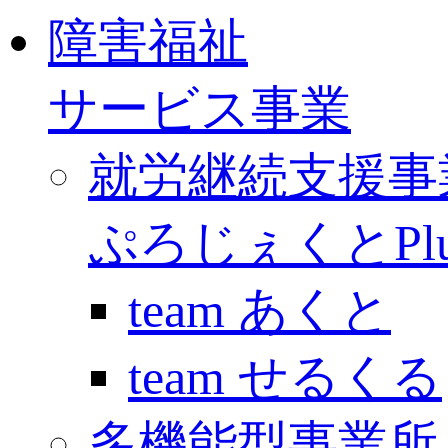
障害福祉
サービス事業
就労継続支援事
ぷろじぇくとPlu
team あくと
team せるくる
多機能型事業所