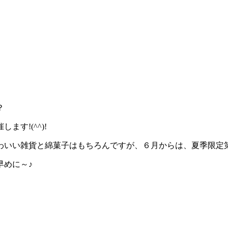
？
す!(^^)!
いい雑貨と綿菓子はもちろんですが、６月からは、夏季限定第
早めに～♪