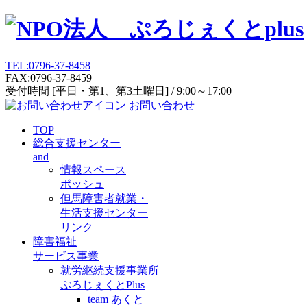
TEL:0796-37-8458
FAX:0796-37-8459
受付時間 [平日・第1、第3土曜日] / 9:00～17:00
お問い合わせ
TOP
総合支援センター
and
情報スペース
ポッシュ
但馬障害者就業・
生活支援センター
リンク
障害福祉
サービス事業
就労継続支援事業所
ぷろじぇくとPlus
team あくと