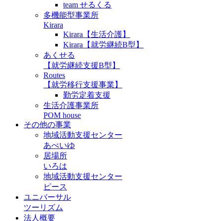
team せるくる
多機能型事業所
Kirara
Kirara【生活介護】
Kirara【就労継続B型】
あくせる
【就労継続支援B型】
Routes
【就労移行支援事業】
勤労定着支援
生活介護事業所
POM house
その他の事業
地域活動支援センター
あべいゆ
居場所
いろは
地域活動支援センター
ピース
ユニバーサル
ツーリズム
法人概要