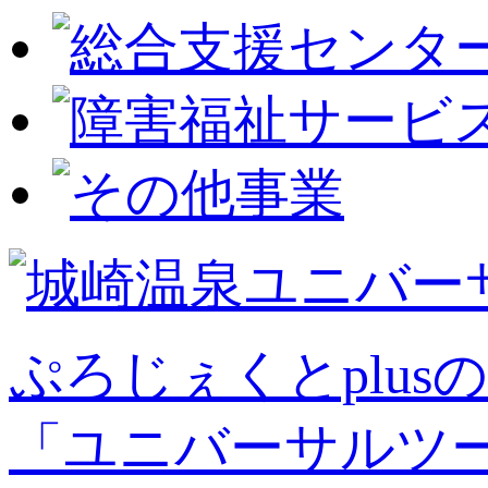
ぷろじぇくとplusの
「ユニバーサルツ