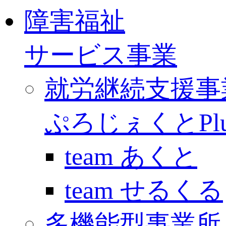
障害福祉
サービス事業
就労継続支援事
ぷろじぇくとPlu
team あくと
team せるくる
多機能型事業所