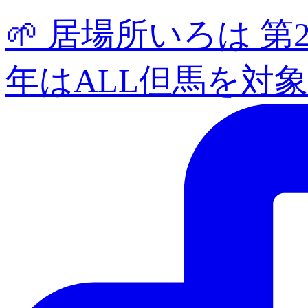
🌱 居場所いろは 
年はALL但馬を対